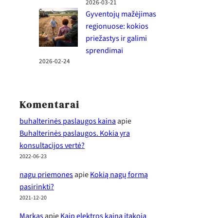
2026-03-21
Gyventojų mažėjimas
regionuose: kokios
priežastys ir galimi
sprendimai
2026-02-24
Komentarai
buhalterinės paslaugos kaina
apie
Buhalterinės paslaugos. Kokia yra
konsultacijos vertė?
2022-06-23
nagu priemones
apie
Kokią nagų formą
pasirinkti?
2021-12-20
Markas
apie
Kaip elektros kainą įtakoja