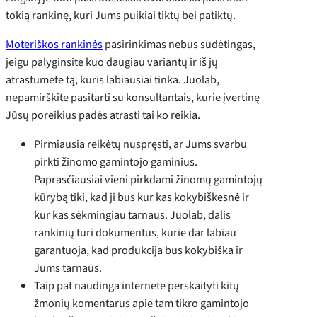
tokią rankinę, kuri Jums puikiai tiktų bei patiktų.
Moteriškos rankinės
pasirinkimas nebus sudėtingas,
jeigu palyginsite kuo daugiau variantų ir iš jų
atrastumėte tą, kuris labiausiai tinka. Juolab,
nepamirškite pasitarti su konsultantais, kurie įvertinę
Jūsų poreikius padės atrasti tai ko reikia.
Pirmiausia reikėtų nuspręsti, ar Jums svarbu
pirkti žinomo gamintojo gaminius.
Paprasčiausiai vieni pirkdami žinomų gamintojų
kūrybą tiki, kad ji bus kur kas kokybiškesnė ir
kur kas sėkmingiau tarnaus. Juolab, dalis
rankinių turi dokumentus, kurie dar labiau
garantuoja, kad produkcija bus kokybiška ir
Jums tarnaus.
Taip pat naudinga internete perskaityti kitų
žmonių komentarus apie tam tikro gamintojo