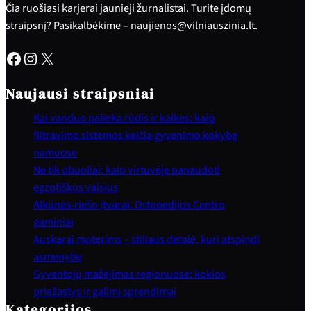
Čia ruošiasi karjerai jaunieji žurnalistai. Turite įdomų
straipsnį? Pasikalbėkime – naujienos@vilniauszinia.lt.
Facebook
Instagram
X
Naujausi straipsniai
Kai vanduo palieka rūdis ir kalkes: kaip
filtravimo sistemos keičia gyvenimo kokybę
namuose
Ne tik obuoliai: kaip virtuvėje panaudoti
egzotiškus vaisius
Alkūnės-riešo įtvarai. Ortopedijos Centro
gaminiai
Auskarai moterims – stiliaus detalė, kuri atspindi
asmenybę
Gyventojų mažėjimas regionuose: kokios
priežastys ir galimi sprendimai
Kategorijos