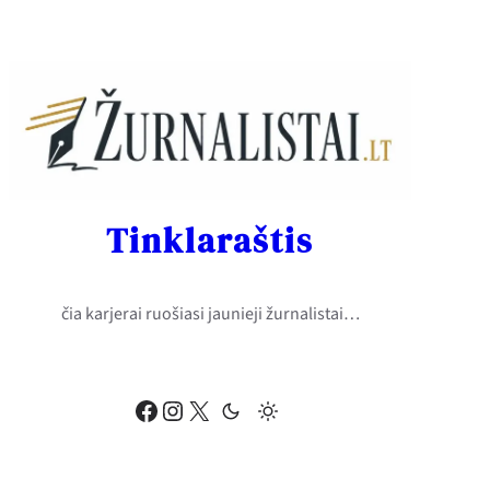
Eiti
prie
turinio
Tinklaraštis
čia karjerai ruošiasi jaunieji žurnalistai…
Facebook
Instagram
X