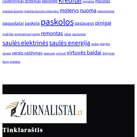
kreditai
juvelyriniai dirbiniai
kelionės
maistas
logistika
moterys
nuoma
maistas šunims
maistas šunims internetu
odontologai
paskolos
pinigai
papuošalai
paskola
paslaugos
remontas
prekyba
programinė įranga
rūbai
saugumas
saulės elektrinės
saulės energija
sodas
statyba
virtuvės baldai
verslo valdymas
stogas
vestuvės
virtuvė
šildymas
šunų maistas
Tinklaraštis