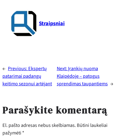
Straipsniai
←
Previous:
Ekspertų
Next:
Įrankių nuoma
patarimai padangų
Klaipėdoje – patogus
keitimo sezonui artėjant
sprendimas taupantiems
→
Parašykite komentarą
El. pašto adresas nebus skelbiamas.
Būtini laukeliai
pažymėti
*