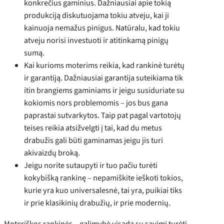
konkrečius gaminius. Dažniausiai apie tokią
produkciją diskutuojama tokiu atveju, kai ji
kainuoja nemažus pinigus. Natūralu, kad tokiu
atveju norisi investuoti ir atitinkamą pinigų
sumą.
Kai kurioms moterims reikia, kad rankinė turėtų
ir garantiją. Dažniausiai garantija suteikiama tik
itin brangiems gaminiams ir jeigu susiduriate su
kokiomis nors problemomis – jos bus gana
paprastai sutvarkytos. Taip pat pagal vartotojų
teises reikia atsižvelgti į tai, kad du metus
drabužis gali būti gaminamas jeigu jis turi
akivaizdų broką.
Jeigu norite sutaupyti ir tuo pačiu turėti
kokybišką rankinę – nepamiškite ieškoti tokios,
kurie yra kuo universalesnė, tai yra, puikiai tiks
ir prie klasikinių drabužių, ir prie modernių.
Moteriškos rankinės – galimybė visada su savimi turėti