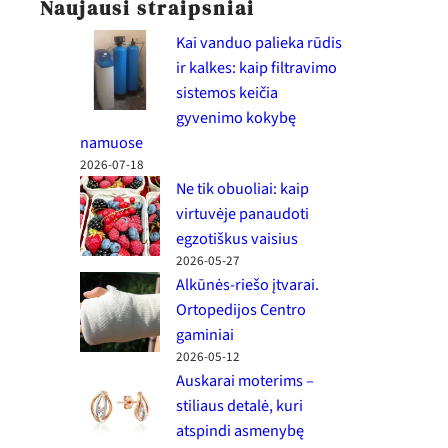
Naujausi straipsniai
Kai vanduo palieka rūdis
ir kalkes: kaip filtravimo
sistemos keičia
gyvenimo kokybę
namuose
2026-07-18
Ne tik obuoliai: kaip
virtuvėje panaudoti
egzotiškus vaisius
2026-05-27
Alkūnės-riešo įtvarai.
Ortopedijos Centro
gaminiai
2026-05-12
Auskarai moterims –
stiliaus detalė, kuri
atspindi asmenybę