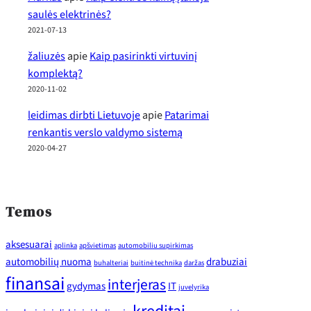
saulės elektrinės?
2021-07-13
žaliuzės
apie
Kaip pasirinkti virtuvinį
komplektą?
2020-11-02
leidimas dirbti Lietuvoje
apie
Patarimai
renkantis verslo valdymo sistemą
2020-04-27
Temos
aksesuarai
aplinka
apšvietimas
automobiliu supirkimas
automobilių nuoma
drabuziai
buhalteriai
buitinė technika
daržas
finansai
interjeras
gydymas
IT
juvelyrika