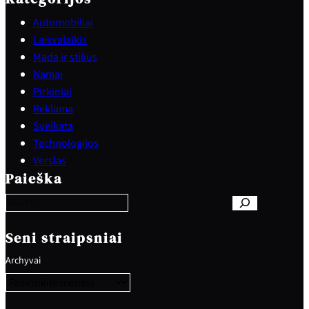
Automobiliai
Laisvalaikis
Mada ir stilius
Namai
Pirkiniai
Reklama
Sveikata
Technologijos
S
Verslas
e
Paieška
a
r
c
h
Seni straipsniai
Archyvai