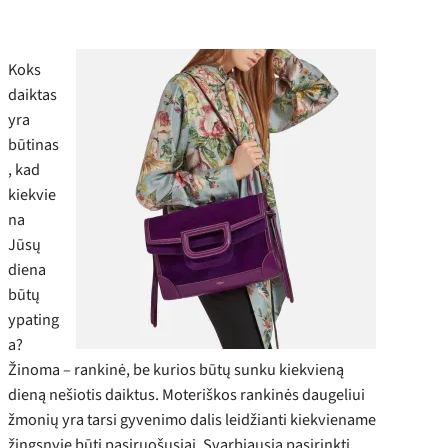
Koks
daiktas
yra
būtinas
, kad
kiekvie
na
Jūsų
diena
būtų
ypating
a?
Žinoma – rankinė, be kurios būtų sunku kiekvieną
dieną nešiotis daiktus. Moteriškos rankinės daugeliui
žmonių yra tarsi gyvenimo dalis leidžianti kiekviename
žingsnyje būti pasiruošusiai. Svarbiausia pasirinkti