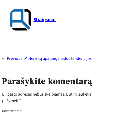
Straipsniai
←
Previous:
Moteriškų apatinių mados tendencijos
Parašykite komentarą
El. pašto adresas nebus skelbiamas.
Būtini laukeliai
pažymėti
*
Komentaras
*