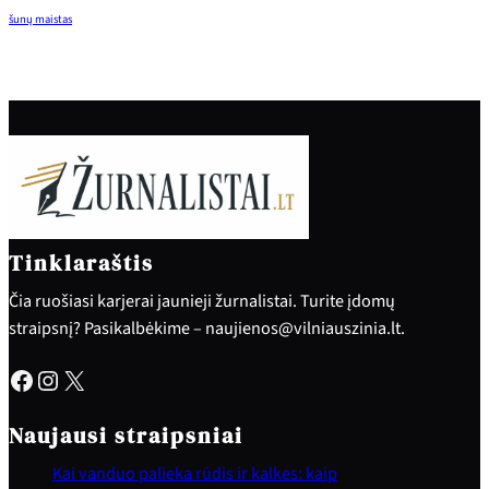
šunų maistas
Tinklaraštis
Čia ruošiasi karjerai jaunieji žurnalistai. Turite įdomų
straipsnį? Pasikalbėkime – naujienos@vilniauszinia.lt.
Facebook
Instagram
X
Naujausi straipsniai
Kai vanduo palieka rūdis ir kalkes: kaip