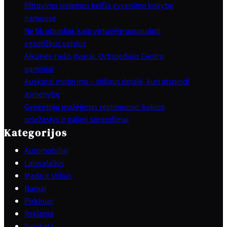
filtravimo sistemos keičia gyvenimo kokybę
namuose
Ne tik obuoliai: kaip virtuvėje panaudoti
egzotiškus vaisius
Alkūnės-riešo įtvarai. Ortopedijos Centro
gaminiai
Auskarai moterims – stiliaus detalė, kuri atspindi
asmenybę
Gyventojų mažėjimas regionuose: kokios
priežastys ir galimi sprendimai
Kategorijos
Automobiliai
Laisvalaikis
Mada ir stilius
Namai
Pirkiniai
Reklama
Sveikata