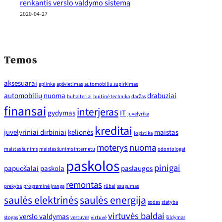
renkantis verslo valdymo sistemą
2020-04-27
Temos
aksesuarai
aplinka
apšvietimas
automobiliu supirkimas
automobilių nuoma
drabuziai
buhalteriai
buitinė technika
daržas
finansai
interjeras
gydymas
IT
juvelyrika
kreditai
juvelyriniai dirbiniai
kelionės
maistas
logistika
moterys
nuoma
maistas šunims
maistas šunims internetu
odontologai
paskolos
pinigai
papuošalai
paskola
paslaugos
remontas
prekyba
programinė įranga
rūbai
saugumas
saulės elektrinės
saulės energija
sodas
statyba
virtuvės baldai
verslo valdymas
stogas
vestuvės
virtuvė
šildymas