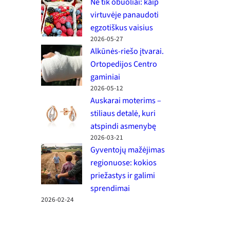
Ne tik obuoliai: kaip
virtuvėje panaudoti
egzotiškus vaisius
2026-05-27
Alkūnės-riešo įtvarai.
Ortopedijos Centro
gaminiai
2026-05-12
Auskarai moterims –
stiliaus detalė, kuri
atspindi asmenybę
2026-03-21
Gyventojų mažėjimas
regionuose: kokios
priežastys ir galimi
sprendimai
2026-02-24