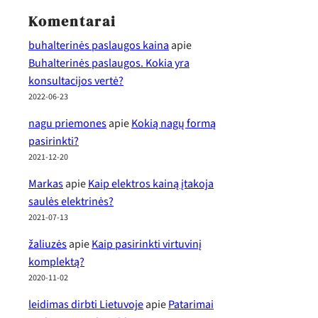
Komentarai
buhalterinės paslaugos kaina
apie
Buhalterinės paslaugos. Kokia yra
konsultacijos vertė?
2022-06-23
nagu priemones
apie
Kokią nagų formą
pasirinkti?
2021-12-20
Markas
apie
Kaip elektros kainą įtakoja
saulės elektrinės?
2021-07-13
žaliuzės
apie
Kaip pasirinkti virtuvinį
komplektą?
2020-11-02
leidimas dirbti Lietuvoje
apie
Patarimai