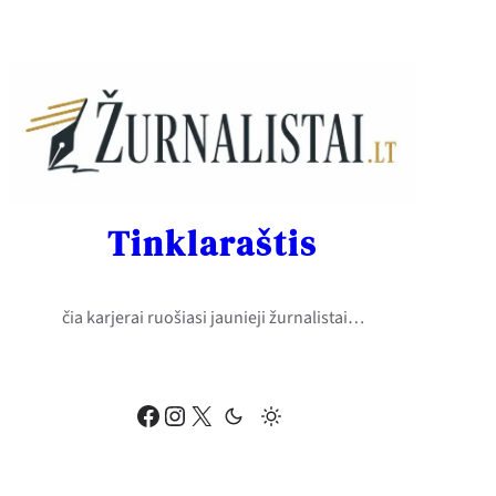
Eiti
prie
turinio
Tinklaraštis
čia karjerai ruošiasi jaunieji žurnalistai…
Facebook
Instagram
X