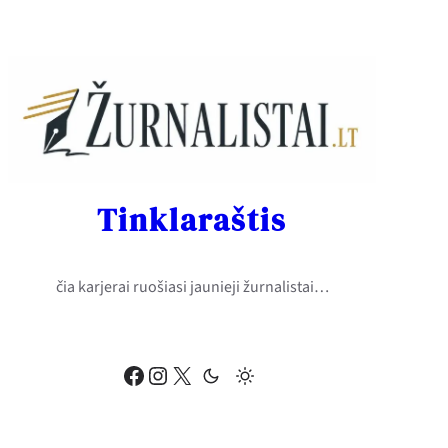
Eiti
prie
turinio
Tinklaraštis
čia karjerai ruošiasi jaunieji žurnalistai…
Facebook
Instagram
X