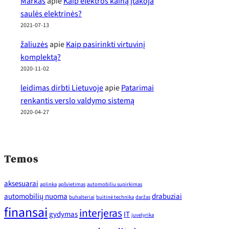
Markas
apie
Kaip elektros kainą įtakoja
saulės elektrinės?
2021-07-13
žaliuzės
apie
Kaip pasirinkti virtuvinį
komplektą?
2020-11-02
leidimas dirbti Lietuvoje
apie
Patarimai
renkantis verslo valdymo sistemą
2020-04-27
Temos
aksesuarai
aplinka
apšvietimas
automobiliu supirkimas
automobilių nuoma
drabuziai
buhalteriai
buitinė technika
daržas
finansai
interjeras
gydymas
IT
juvelyrika