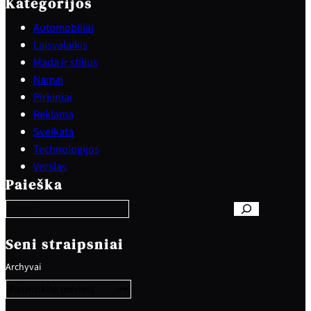
Kategorijos
Automobiliai
Laisvalaikis
Mada ir stilius
Namai
Pirkiniai
Reklama
Sveikata
Technologijos
S
Verslas
e
Paieška
a
r
c
h
Seni straipsniai
Archyvai