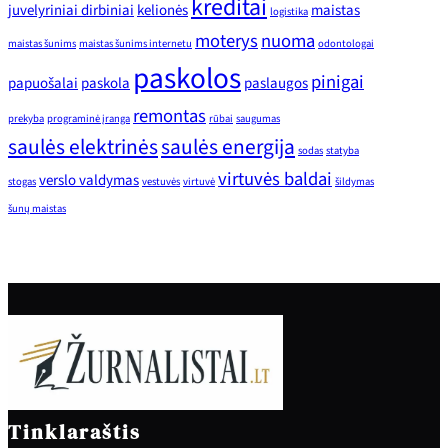
kreditai
juvelyriniai dirbiniai
kelionės
maistas
logistika
moterys
nuoma
maistas šunims
maistas šunims internetu
odontologai
paskolos
pinigai
papuošalai
paskola
paslaugos
remontas
prekyba
programinė įranga
rūbai
saugumas
saulės elektrinės
saulės energija
sodas
statyba
virtuvės baldai
verslo valdymas
stogas
vestuvės
virtuvė
šildymas
šunų maistas
Tinklaraštis