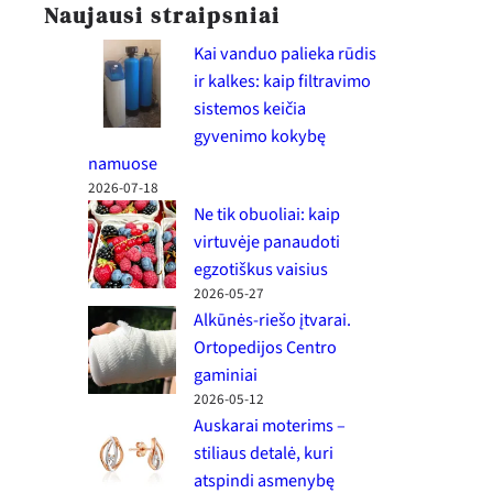
Naujausi straipsniai
Kai vanduo palieka rūdis
ir kalkes: kaip filtravimo
sistemos keičia
gyvenimo kokybę
namuose
2026-07-18
Ne tik obuoliai: kaip
virtuvėje panaudoti
egzotiškus vaisius
2026-05-27
Alkūnės-riešo įtvarai.
Ortopedijos Centro
gaminiai
2026-05-12
Auskarai moterims –
stiliaus detalė, kuri
atspindi asmenybę