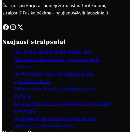
Čia ruošiasi karjerai jaunieji žurnalistai. Turite įdomų
straipsnį? Pasikalbėkime – naujienos@vilniauszinia.lt.
Facebook
Instagram
X
Naujausi straipsniai
Kai vanduo palieka rūdis ir kalkes: kaip
filtravimo sistemos keičia gyvenimo kokybę
namuose
Ne tik obuoliai: kaip virtuvėje panaudoti
egzotiškus vaisius
Alkūnės-riešo įtvarai. Ortopedijos Centro
gaminiai
Auskarai moterims – stiliaus detalė, kuri atspindi
asmenybę
Gyventojų mažėjimas regionuose: kokios
priežastys ir galimi sprendimai