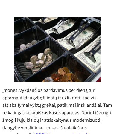
Įmonės, vykdančios pardavimus per dieną turi
aptarnauti daugybę klientų ir užtikrinti, kad visi
atsiskaitymai vyktų greitai, patikimai ir sklandžiai. Tam
reikalingas kokybiškas kasos aparatas. Norint išvengti
žmogiškųjų klaidų ir atsiskaitymus modernizuoti,
daugybė verslininku renkasi šiuolaikiškus