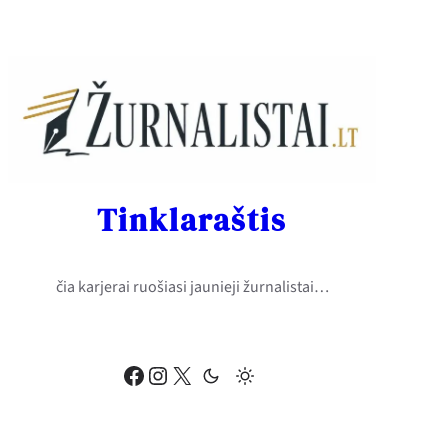
Eiti
prie
turinio
Tinklaraštis
čia karjerai ruošiasi jaunieji žurnalistai…
Facebook
Instagram
X