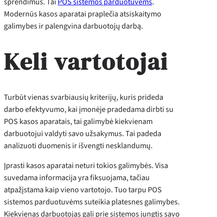
sprendimus. Tai
POS sistemos parduotuvėms
.
Modernūs kasos aparatai praplečia atsiskaitymo
galimybes ir palengvina darbuotojų darbą.
Keli vartotojai
Turbūt vienas svarbiausių kriterijų, kuris prideda
darbo efektyvumo, kai įmonėje pradedama dirbti su
POS kasos aparatais, tai galimybė kiekvienam
darbuotojui valdyti savo užsakymus. Tai padeda
analizuoti duomenis ir išvengti nesklandumų.
Įprasti kasos aparatai neturi tokios galimybės. Visa
suvedama informacija yra fiksuojama, tačiau
atpažįstama kaip vieno vartotojo. Tuo tarpu POS
sistemos parduotuvėms suteikia platesnes galimybes.
Kiekvienas darbuotojas gali prie sistemos jungtis savo