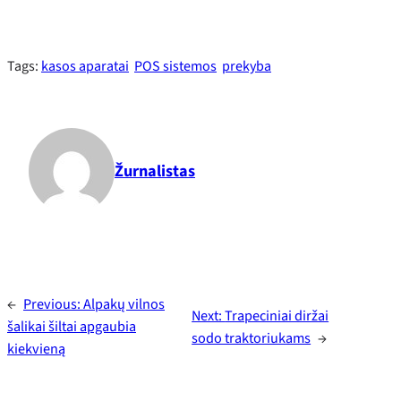
Tags:
kasos aparatai
POS sistemos
prekyba
Žurnalistas
←
Previous:
Alpakų vilnos
Next:
Trapeciniai diržai
šalikai šiltai apgaubia
sodo traktoriukams
→
kiekvieną