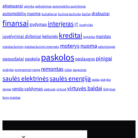
aksesuarai
aplinka
apšvietimas
automobiliu supirkimas
automobilių nuoma
drabuziai
buhalteriai
buitinė technika
daržas
finansai
interjeras
gydymas
IT
juvelyrika
kreditai
juvelyriniai dirbiniai
kelionės
maistas
logistika
moterys
nuoma
maistas šunims
maistas šunims internetu
odontologai
paskolos
pinigai
papuošalai
paskola
paslaugos
remontas
prekyba
programinė įranga
rūbai
saugumas
saulės elektrinės
saulės energija
sodas
statyba
virtuvės baldai
verslo valdymas
stogas
vestuvės
virtuvė
šildymas
šunų maistas