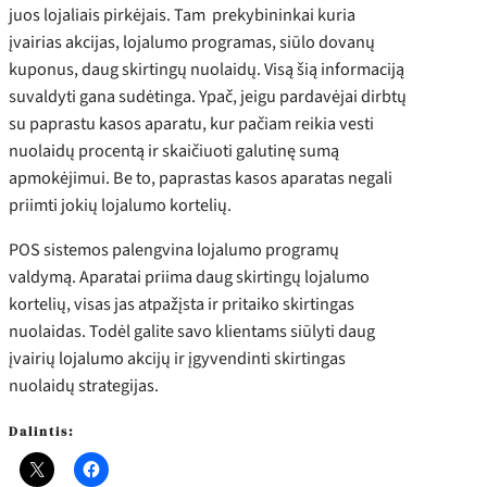
juos lojaliais pirkėjais. Tam prekybininkai kuria
įvairias akcijas, lojalumo programas, siūlo dovanų
kuponus, daug skirtingų nuolaidų. Visą šią informaciją
suvaldyti gana sudėtinga. Ypač, jeigu pardavėjai dirbtų
su paprastu kasos aparatu, kur pačiam reikia vesti
nuolaidų procentą ir skaičiuoti galutinę sumą
apmokėjimui. Be to, paprastas kasos aparatas negali
priimti jokių lojalumo kortelių.
POS sistemos palengvina lojalumo programų
valdymą. Aparatai priima daug skirtingų lojalumo
kortelių, visas jas atpažįsta ir pritaiko skirtingas
nuolaidas. Todėl galite savo klientams siūlyti daug
įvairių lojalumo akcijų ir įgyvendinti skirtingas
nuolaidų strategijas.
Dalintis: