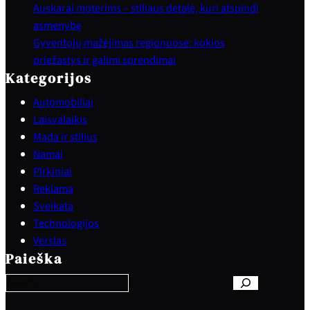
Auskarai moterims – stiliaus detalė, kuri atspindi
asmenybę
Gyventojų mažėjimas regionuose: kokios
priežastys ir galimi sprendimai
Kategorijos
Automobiliai
Laisvalaikis
Mada ir stilius
Namai
Pirkiniai
Reklama
Sveikata
Technologijos
S
Verslas
e
Paieška
a
r
c