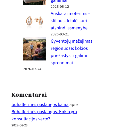
gaminiai
2026-05-12
Auskarai moterims –
stiliaus detalė, kuri
atspindi asmenybę
2026-03-21
Gyventojų mažėjimas
regionuose: kokios
priežastys ir galimi
sprendimai
2026-02-24
Komentarai
buhalterinės paslaugos kaina
apie
Buhalterinės paslaugos. Kokia yra
konsultacijos vertė?
2022-06-23