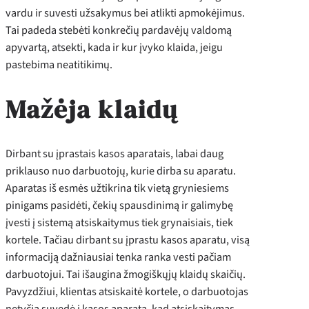
vardu ir suvesti užsakymus bei atlikti apmokėjimus.
Tai padeda stebėti konkrečių pardavėjų valdomą
apyvartą, atsekti, kada ir kur įvyko klaida, jeigu
pastebima neatitikimų.
Mažėja klaidų
Dirbant su įprastais kasos aparatais, labai daug
priklauso nuo darbuotojų, kurie dirba su aparatu.
Aparatas iš esmės užtikrina tik vietą gryniesiems
pinigams pasidėti, čekių spausdinimą ir galimybę
įvesti į sistemą atsiskaitymus tiek grynaisiais, tiek
kortele. Tačiau dirbant su įprastu kasos aparatu, visą
informaciją dažniausiai tenka ranka vesti pačiam
darbuotojui. Tai išaugina žmogiškųjų klaidų skaičių.
Pavyzdžiui, klientas atsiskaitė kortele, o darbuotojas
netyčia suvedė į kasos aparatą, kad atsiskaitymas