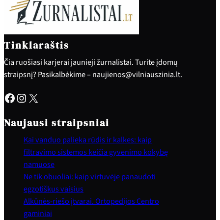
Tinklaraštis
Čia ruošiasi karjerai jaunieji žurnalistai. Turite įdomų
straipsnį? Pasikalbėkime – naujienos@vilniauszinia.lt.
Facebook
Instagram
X
Naujausi straipsniai
Kai vanduo palieka rūdis ir kalkes: kaip
filtravimo sistemos keičia gyvenimo kokybę
namuose
Ne tik obuoliai: kaip virtuvėje panaudoti
egzotiškus vaisius
Alkūnės-riešo įtvarai. Ortopedijos Centro
gaminiai