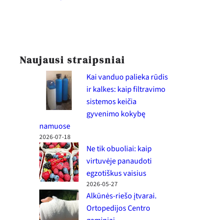
Naujausi straipsniai
Kai vanduo palieka rūdis
ir kalkes: kaip filtravimo
sistemos keičia
gyvenimo kokybę
namuose
2026-07-18
Ne tik obuoliai: kaip
virtuvėje panaudoti
egzotiškus vaisius
2026-05-27
Alkūnės-riešo įtvarai.
Ortopedijos Centro