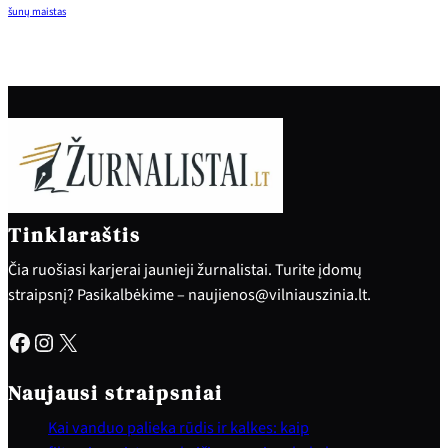
šunų maistas
Tinklaraštis
Čia ruošiasi karjerai jaunieji žurnalistai. Turite įdomų
straipsnį? Pasikalbėkime – naujienos@vilniauszinia.lt.
Facebook
Instagram
X
Naujausi straipsniai
Kai vanduo palieka rūdis ir kalkes: kaip