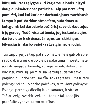
būtų sukurtos sąlygos kilti karjeros laiptais ir įgyti
daugiau visokeriopos patirties. Taip pat nereikėtų
pamiršti, kad kai kuriems darbuotojams svarbiausia
tampa ir pati darbinė atmosfera, sutarimas su
kolegomis bei darbdavio požiūris į savo darbuotojus
ir jų gerovę. Todėl visa tai lemia, jog ieškant naujos
darbo vietos kiekvienas žmogus turi skirtingus
lūkesčius ir į darbo paieškas žvelgia nevienodai.
Tuo tarpu, jei jūs taip pat šiuo metu ėmėte galvoti apie
savo dabartinės darbo vietos pakeitimą ir norėtumėte
atrasti naują darbovietę, kurioje nebūtų dabartinei
būdingų minusų, pirmiausia vertėtų sudaryti savo
pagrindinių prioritetų sąrašą. Toks sąrašas jums turėtų
palengvinti naujo darbo paieškas, suteikiant galimybę
išvengti pernelyg didelių laiko sąnaudų ir streso.
Tačiau vėlgi, svarbiu veiksniu taps ir tai, kada jūs
pradėsite vykdyti darbo paieškas.