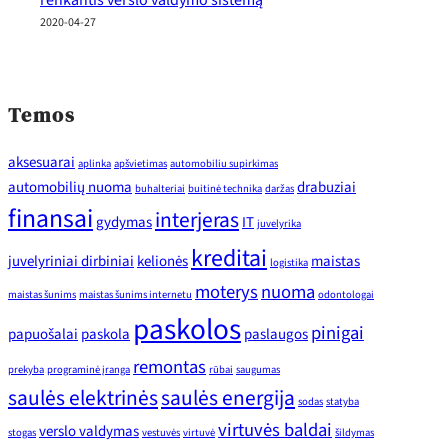
renkantis verslo valdymo sistemą
2020-04-27
Temos
aksesuarai
aplinka
apšvietimas
automobiliu supirkimas
automobilių nuoma
drabuziai
buhalteriai
buitinė technika
daržas
finansai
interjeras
gydymas
IT
juvelyrika
kreditai
juvelyriniai dirbiniai
kelionės
maistas
logistika
moterys
nuoma
maistas šunims
maistas šunims internetu
odontologai
paskolos
pinigai
papuošalai
paskola
paslaugos
remontas
prekyba
programinė įranga
rūbai
saugumas
saulės elektrinės
saulės energija
sodas
statyba
virtuvės baldai
verslo valdymas
stogas
vestuvės
virtuvė
šildymas