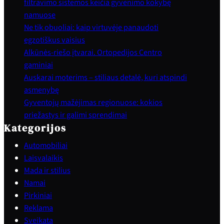
filtravimo sistemos keičia gyvenimo kokybę
namuose
Ne tik obuoliai: kaip virtuvėje panaudoti
egzotiškus vaisius
Alkūnės-riešo įtvarai. Ortopedijos Centro
gaminiai
Auskarai moterims – stiliaus detalė, kuri atspindi
asmenybę
Gyventojų mažėjimas regionuose: kokios
priežastys ir galimi sprendimai
Kategorijos
Automobiliai
Laisvalaikis
Mada ir stilius
Namai
Pirkiniai
Reklama
Sveikata