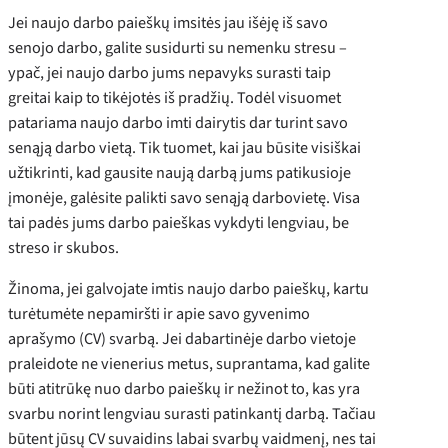
Jei naujo darbo paieškų imsitės jau išėję iš savo
senojo darbo, galite susidurti su nemenku stresu –
ypač, jei naujo darbo jums nepavyks surasti taip
greitai kaip to tikėjotės iš pradžių. Todėl visuomet
patariama naujo darbo imti dairytis dar turint savo
senąją darbo vietą. Tik tuomet, kai jau būsite visiškai
užtikrinti, kad gausite naują darbą jums patikusioje
įmonėje, galėsite palikti savo senąją darbovietę. Visa
tai padės jums darbo paieškas vykdyti lengviau, be
streso ir skubos.
Žinoma, jei galvojate imtis naujo darbo paieškų, kartu
turėtumėte nepamiršti ir apie savo gyvenimo
aprašymo (CV) svarbą. Jei dabartinėje darbo vietoje
praleidote ne vienerius metus, suprantama, kad galite
būti atitrūkę nuo darbo paieškų ir nežinot to, kas yra
svarbu norint lengviau surasti patinkantį darbą. Tačiau
būtent jūsų CV suvaidins labai svarbų vaidmenį, nes tai