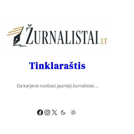
Eiti
prie
turinio
Tinklaraštis
čia karjerai ruošiasi jaunieji žurnalistai…
Facebook
Instagram
X