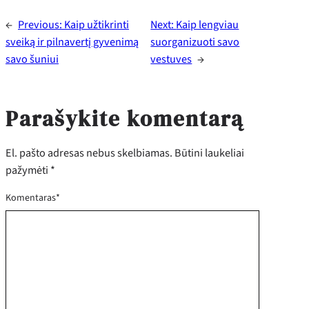
←
Previous:
Kaip užtikrinti
Next:
Kaip lengviau
sveiką ir pilnavertį gyvenimą
suorganizuoti savo
savo šuniui
vestuves
→
Parašykite komentarą
El. pašto adresas nebus skelbiamas.
Būtini laukeliai
pažymėti
*
Komentaras
*