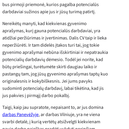
bus pirmoji priemonė, kurios pagalba potencialūs
darbdaviai sužinos apie jus ir jūsų turimą patirtį.
Nereikėtų manyti, kad kiekvienas gyvenimo
aprašymas, kurį gauna potencialūs darbdaviai, yra
atidžiai peržiūrimas ir įvertinimas. Dalis CV taip ir lieka
neperžiūrėti. Ir tam didelės įtakos turi tai, jog tokie
gyvenimo aprašymai nebūna išskirtiniai ir nepatraukia
potencialių darbdavių dėmesio. Todėl jei norite, kad
būtų priešingai, turėtumėte skirti daugiau laiko ir
pastangų tam, jog jūsų gyvenimo aprašymas taptų kuo
originalesnis ir kokybiškesnis. Jei jums pavyks
sudominti potencialų darbdavį, labai tikėtina, kad jis
jus pakvies į pirmąjį darbo pokalbį.
Taigi, kaip jau supratote, nepaisant to, ar jus domina
darbas Panevėžyje
, ar darbas Vilniuje, yra ne viena
svarbi detalė, į kurią vertėtų atsižvelgti kiekvienam
naujo darbo paieškas pradėti vykdyti norinčiam