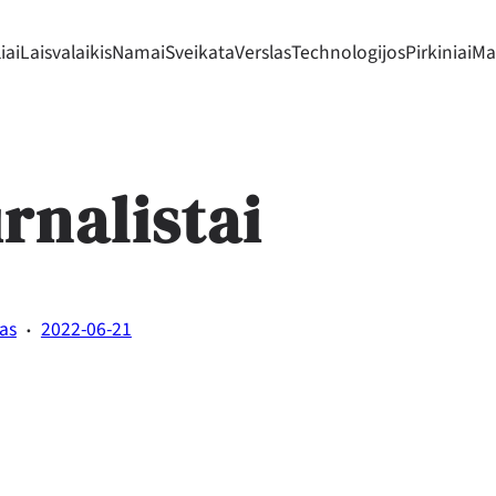
iai
Laisvalaikis
Namai
Sveikata
Verslas
Technologijos
Pirkiniai
Mad
rnalistai
·
tas
2022-06-21