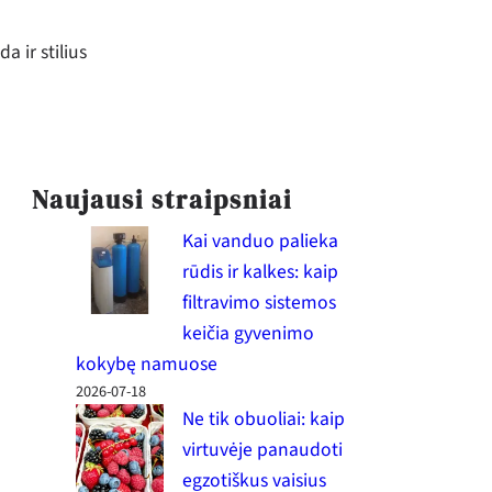
a ir stilius
Naujausi straipsniai
Kai vanduo palieka
rūdis ir kalkes: kaip
filtravimo sistemos
keičia gyvenimo
kokybę namuose
2026-07-18
Ne tik obuoliai: kaip
virtuvėje panaudoti
egzotiškus vaisius