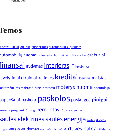
2020-04-27
Temos
aksesuarai
aplinka
apšvietimas
automobiliu supirkimas
automobilių nuoma
drabuziai
buhalteriai
buitinė technika
daržas
finansai
interjeras
gydymas
IT
juvelyrika
kreditai
juvelyriniai dirbiniai
kelionės
maistas
logistika
moterys
nuoma
maistas šunims
maistas šunims internetu
odontologai
paskolos
pinigai
papuošalai
paskola
paslaugos
remontas
prekyba
programinė įranga
rūbai
saugumas
saulės elektrinės
saulės energija
sodas
statyba
virtuvės baldai
verslo valdymas
stogas
vestuvės
virtuvė
šildymas