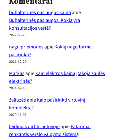
Komentarai
buhalterinės paslaugos kaina
apie
Buhalterinės paslaugos. Kokia yra
konsultacijos vertė?
2022-06-23
nagu priemones
apie
Kokią nagų formą
pasirinkti?
2021-12-20
Markas
apie
Kaip elektros kainą įtakoja saulės
elektrinės?
2021-07-13
žaliuzės
apie
Kaip pasirinkti virtuvinį
komplektą?
2020-11-02
leidimas dirbti Lietuvoje
apie
Patarimai
renkantis verslo valdymo sistemą