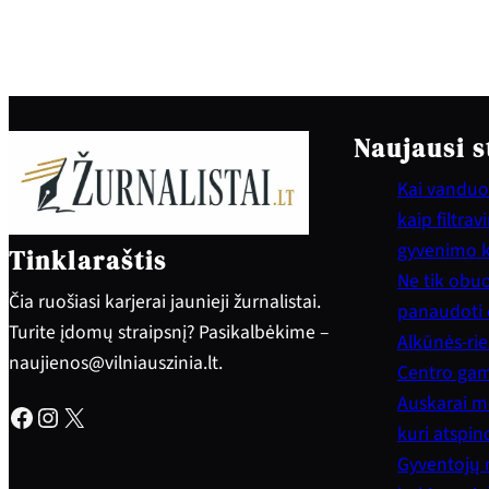
Naujausi s
Kai vanduo 
kaip filtra
gyvenimo 
Tinklaraštis
Ne tik obuol
Čia ruošiasi karjerai jaunieji žurnalistai.
panaudoti e
Turite įdomų straipsnį? Pasikalbėkime –
Alkūnės-rie
naujienos@vilniauszinia.lt.
Centro gam
Auskarai mo
Facebook
Instagram
X
kuri atspi
Gyventojų 