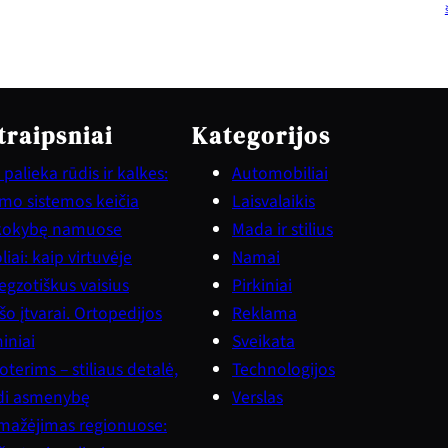
traipsniai
Kategorijos
palieka rūdis ir kalkes:
Automobiliai
vimo sistemos keičia
Laisvalaikis
kokybę namuose
Mada ir stilius
iai: kaip virtuvėje
Namai
gzotiškus vaisius
Pirkiniai
šo įtvarai. Ortopedijos
Reklama
iniai
Sveikata
terims – stiliaus detalė,
Technologijos
ndi asmenybę
Verslas
mažėjimas regionuose: