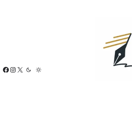
Eiti
prie
turinio
Facebook
Instagram
X