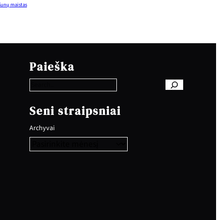
šunų maistas
S
e
Paieška
a
r
c
h
Seni straipsniai
Archyvai