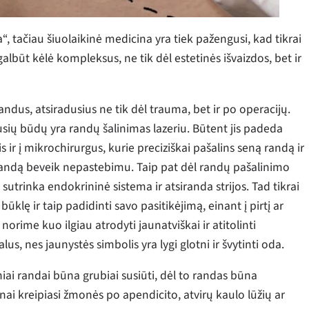
, tačiau šiuolaikinė medicina yra tiek pažengusi, kad tikrai
albūt kėlė kompleksus, ne tik dėl estetinės išvaizdos, bet ir
randus, atsiradusius ne tik dėl trauma, bet ir po operacijų.
usių būdų yra randų šalinimas lazeriu. Būtent jis padeda
 ir į mikrochirurgus, kurie preciziškai pašalins seną randą ir
s randą beveik nepastebimu. Taip pat dėl randų pašalinimo
 sutrinka endokrininė sistema ir atsiranda strijos. Tad tikrai
ūklę ir taip padidinti savo pasitikėjimą, einant į pirtį ar
 norime kuo ilgiau atrodyti jaunatviškai ir atitolinti
us, nes jaunystės simbolis yra lygi glotni ir švytinti oda.
niai randai būna grubiai susiūti, dėl to randas būna
nai kreipiasi žmonės po apendicito, atvirų kaulo lūžių ar