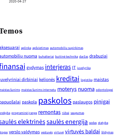
2020-04-27
Temos
aksesuarai
aplinka
apšvietimas
automobiliu supirkimas
automobilių nuoma
drabuziai
buhalteriai
buitinė technika
daržas
finansai
interjeras
gydymas
IT
juvelyrika
kreditai
juvelyriniai dirbiniai
kelionės
maistas
logistika
moterys
nuoma
maistas šunims
maistas šunims internetu
odontologai
paskolos
pinigai
papuošalai
paskola
paslaugos
remontas
prekyba
programinė įranga
rūbai
saugumas
saulės elektrinės
saulės energija
sodas
statyba
virtuvės baldai
verslo valdymas
stogas
vestuvės
virtuvė
šildymas