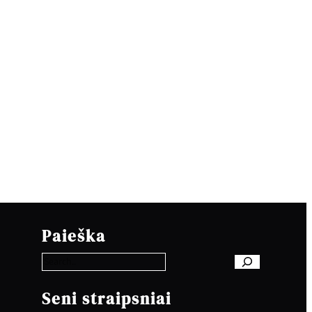
S
e
Paieška
a
r
c
h
Seni straipsniai