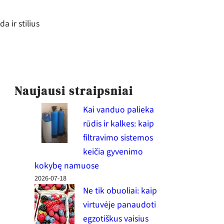
a ir stilius
Naujausi straipsniai
Kai vanduo palieka
rūdis ir kalkes: kaip
filtravimo sistemos
keičia gyvenimo
kokybę namuose
2026-07-18
Ne tik obuoliai: kaip
virtuvėje panaudoti
egzotiškus vaisius