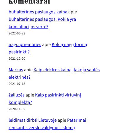
Komentarai
buhalterinės paslaugos kaina
apie
Buhalterinės paslaugos. Kokia yra
konsultacijos vertė?
2022-06-23
nagu priemones
apie
Kokią nagų formą
pasirinkti?
2021-12-20
Markas
apie
Kaip elektros kainą įtakoja saulės
elektrinės?
2021-07-13
žaliuzės
apie
Kaip pasirinkti virtuvinį
komplektą?
2020-11-02
leidimas dirbti Lietuvoje
apie
Patarimai
renkantis verslo valdymo sistemą