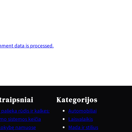
ment data is processed.
traipsniai
Kategorijos
palieka rūdis ir kalkes:
Automobiliai
vimo sistemos keičia
Laisvalaikis
kokybę namuose
Mada ir stilius