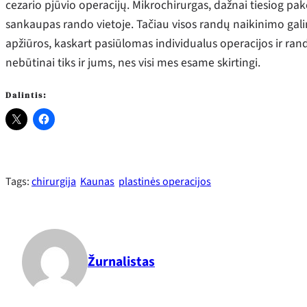
cezario pjūvio operacijų. Mikrochirurgas, dažnai tiesiog pak
sankaupas rando vietoje. Tačiau visos randų naikinimo gali
apžiūros, kaskart pasiūlomas individualus operacijos ir ra
nebūtinai tiks ir jums, nes visi mes esame skirtingi.
Dalintis:
Tags:
chirurgija
Kaunas
plastinės operacijos
Žurnalistas