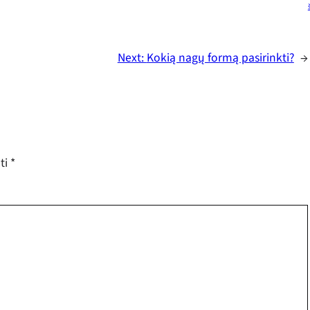
Next:
Kokią nagų formą pasirinkti?
→
ėti
*