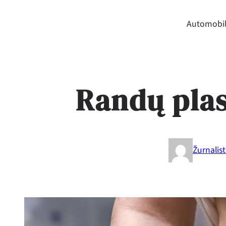
Automobil
Randų pla
Žurnalis