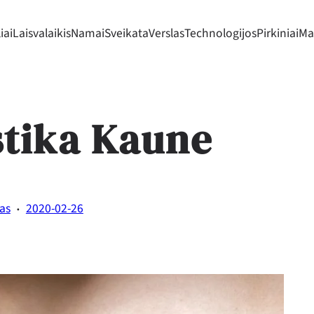
iai
Laisvalaikis
Namai
Sveikata
Verslas
Technologijos
Pirkiniai
Mad
stika Kaune
·
tas
2020-02-26