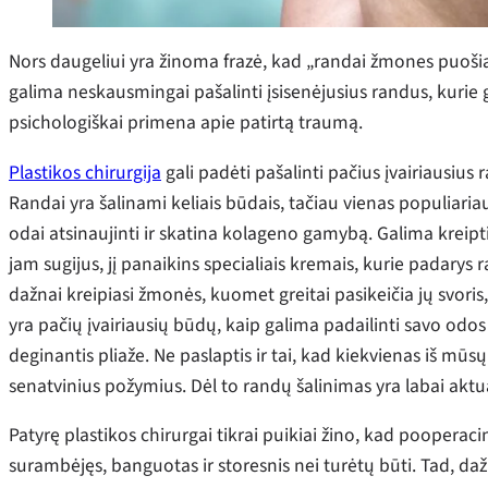
Nors daugeliui yra žinoma frazė, kad „randai žmones puošia“
galima neskausmingai pašalinti įsisenėjusius randus, kurie g
psichologiškai primena apie patirtą traumą.
Plastikos chirurgija
gali padėti pašalinti pačius įvairiausius 
Randai yra šalinami keliais būdais, tačiau vienas populiaria
odai atsinaujinti ir skatina kolageno gamybą. Galima kreiptis
jam sugijus, jį panaikins specialiais kremais, kurie padary
dažnai kreipiasi žmonės, kuomet greitai pasikeičia jų svoris,
yra pačių įvairiausių būdų, kaip galima padailinti savo odos b
deginantis pliaže. Ne paslaptis ir tai, kad kiekvienas iš mūsų
senatvinius požymius. Dėl to randų šalinimas yra labai aktual
Patyrę plastikos chirurgai tikrai puikiai žino, kad pooperaci
surambėjęs, banguotas ir storesnis nei turėtų būti. Tad, daž