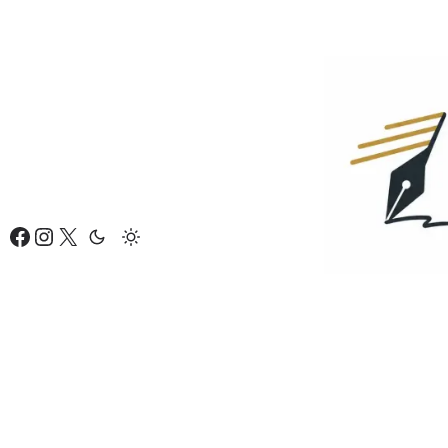
Eiti
prie
turinio
Facebook
Instagram
X