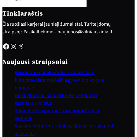
Tinklaraštis
Čia ruošiasi karjerai jaunieji žurnalistai. Turite įdomų
straipsnį? Pasikalbėkime – naujienos@vilniauszinia.lt.
Facebook
Instagram
X
Naujausi straipsniai
Kai vanduo palieka rūdis ir kalkes: kaip
filtravimo sistemos keičia gyvenimo kokybę
namuose
Ne tik obuoliai: kaip virtuvėje panaudoti
egzotiškus vaisius
Alkūnės-riešo įtvarai. Ortopedijos Centro
gaminiai
Auskarai moterims – stiliaus detalė, kuri atspindi
asmenybę