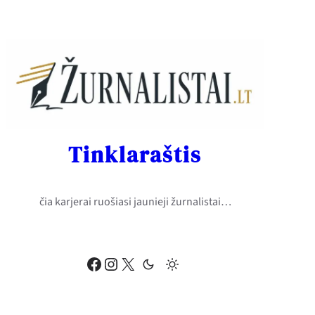
Eiti
prie
turinio
Tinklaraštis
čia karjerai ruošiasi jaunieji žurnalistai…
Facebook
Instagram
X