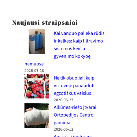
Naujausi straipsniai
Kai vanduo palieka rūdis
ir kalkes: kaip filtravimo
sistemos keičia
gyvenimo kokybę
namuose
2026-07-18
Ne tik obuoliai: kaip
virtuvėje panaudoti
egzotiškus vaisius
2026-05-27
Alkūnės-riešo įtvarai.
Ortopedijos Centro
gaminiai
2026-05-12
Auskarai moterims –