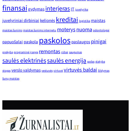
finansai
interjeras
gydymas
IT
juvelyrika
kreditai
juvelyriniai dirbiniai
kelionės
maistas
logistika
moterys
nuoma
maistas šunims
maistas šunims internetu
odontologai
paskolos
pinigai
papuošalai
paskola
paslaugos
remontas
prekyba
programinė įranga
rūbai
saugumas
saulės elektrinės
saulės energija
sodas
statyba
virtuvės baldai
verslo valdymas
stogas
vestuvės
virtuvė
šildymas
šunų maistas