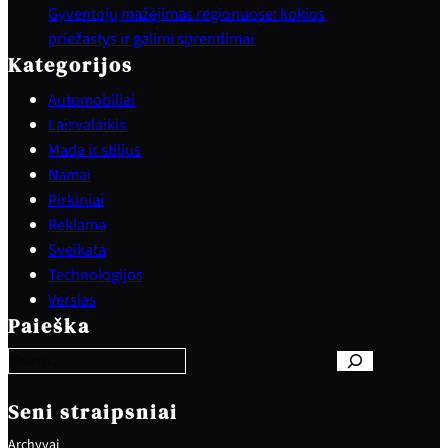
Gyventojų mažėjimas regionuose: kokios
priežastys ir galimi sprendimai
Kategorijos
Automobiliai
Laisvalaikis
Mada ir stilius
Namai
Pirkiniai
Reklama
Sveikata
Technologijos
S
Verslas
e
Paieška
a
r
c
h
Seni straipsniai
Archyvai