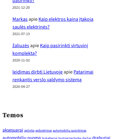
pasirinkti?
2021-12-20
Markas
apie
Kaip elektros kainą įtakoja
saulės elektrinės?
2021-07-13
žaliuzės
apie
Kaip pasirinkti virtuvinį
komplektą?
2020-11-02
leidimas dirbti Lietuvoje
apie
Patarimai
renkantis verslo valdymo sistemą
2020-04-27
Temos
aksesuarai
aplinka
apšvietimas
automobiliu supirkimas
automobilių nuoma
drabuziai
buhalteriai
buitinė technika
daržas