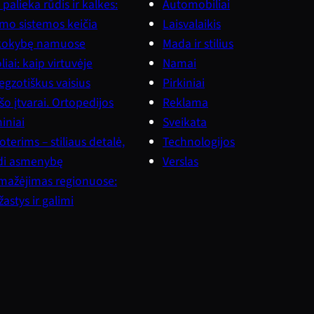
palieka rūdis ir kalkes:
Automobiliai
vimo sistemos keičia
Laisvalaikis
kokybę namuose
Mada ir stilius
iai: kaip virtuvėje
Namai
gzotiškus vaisius
Pirkiniai
šo įtvarai. Ortopedijos
Reklama
iniai
Sveikata
terims – stiliaus detalė,
Technologijos
ndi asmenybę
Verslas
mažėjimas regionuose:
astys ir galimi