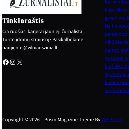
Kai vanduo 
kaip filtra
gyvenimo 
Tinklaraštis
Ne tik obuol
Čia ruošiasi karjerai jaunieji žurnalistai.
panaudoti e
Turite įdomų straipsnį? Pasikalbėkime –
Alkūnės-rie
naujienos@vilniauszinia.lt.
Centro gam
Auskarai mo
Facebook
Instagram
X
kuri atspi
Gyventojų 
kokios priež
sprendimai
Copyright © 2026 – Prism Magazine Theme By
WP Plover