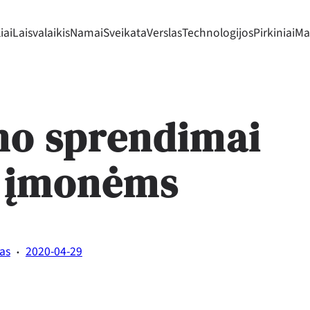
iai
Laisvalaikis
Namai
Sveikata
Verslas
Technologijos
Pirkiniai
Mad
mo sprendimai
 įmonėms
·
tas
2020-04-29