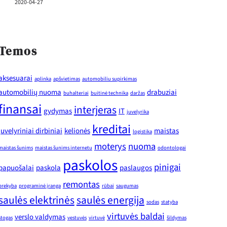
2020-04-27
Temos
aksesuarai
aplinka
apšvietimas
automobiliu supirkimas
automobilių nuoma
drabuziai
buhalteriai
buitinė technika
daržas
finansai
interjeras
gydymas
IT
juvelyrika
kreditai
juvelyriniai dirbiniai
kelionės
maistas
logistika
moterys
nuoma
maistas šunims
maistas šunims internetu
odontologai
paskolos
pinigai
papuošalai
paskola
paslaugos
remontas
prekyba
programinė įranga
rūbai
saugumas
saulės elektrinės
saulės energija
sodas
statyba
virtuvės baldai
verslo valdymas
stogas
vestuvės
virtuvė
šildymas