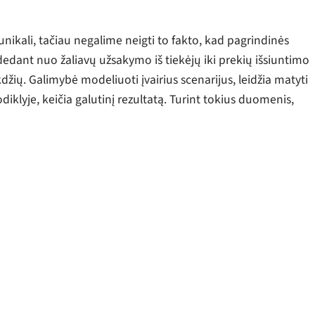
nikali, tačiau negalime neigti to fakto, kad pagrindinės
dedant nuo žaliavų užsakymo iš tiekėjų iki prekių išsiuntimo
džių. Galimybė modeliuoti įvairius scenarijus, leidžia matyti
iklyje, keičia galutinį rezultatą. Turint tokius duomenis,