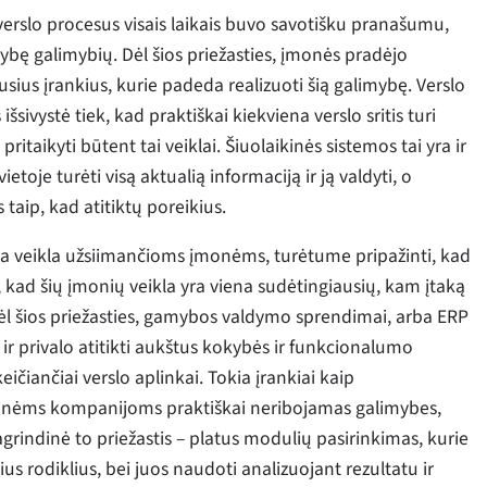
verslo procesus visais laikais buvo savotišku pranašumu,
ybę galimybių. Dėl šios priežasties, įmonės pradėjo
iausius įrankius, kurie padeda realizuoti šią galimybę. Verslo
šsivystė tiek, kad praktiškai kiekviena verslo sritis turi
 pritaikyti būtent tai veiklai. Šiuolaikinės sistemos tai yra ir
etoje turėti visą aktualią informaciją ir ją valdyti, o
as taip, kad atitiktų poreikius.
ga veikla užsiimančioms įmonėms, turėtume pripažinti, kad
 kad šių įmonių veikla yra viena sudėtingiausių, kam įtaką
. Dėl šios priežasties, gamybos valdymo sprendimai, arba ERP
 ir privalo atitikti aukštus kokybės ir funkcionalumo
ičiančiai verslo aplinkai. Tokia įrankiai kaip
inėms kompanijoms praktiškai neribojamas galimybes,
grindinė to priežastis – platus modulių pasirinkimas, kurie
us rodiklius, bei juos naudoti analizuojant rezultatu ir