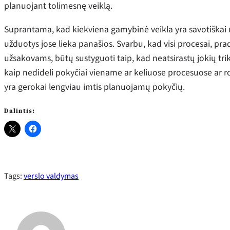
planuojant tolimesnę veiklą.
Suprantama, kad kiekviena gamybinė veikla yra savotiškai u
užduotys jose lieka panašios. Svarbu, kad visi procesai, pra
užsakovams, būtų sustyguoti taip, kad neatsirastų jokių trik
kaip nedideli pokyčiai viename ar keliuose procesuose ar rod
yra gerokai lengviau imtis planuojamų pokyčių.
Dalintis:
Tags:
verslo valdymas