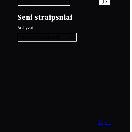
r
c
h
Seni straipsniai
Archyvai
Top ↑