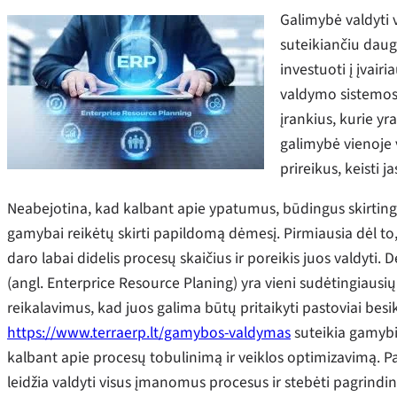
Galimybė valdyti 
suteikiančiu daug
investuoti į įvair
valdymo sistemos i
įrankius, kurie yra
galimybė vienoje vi
prireikus, keisti j
Neabejotina, kad kalbant apie ypatumus, būdingus skirtin
gamybai reikėtų skirti papildomą dėmesį. Pirmiausia dėl to,
daro labai didelis procesų skaičius ir poreikis juos valdyti
(angl. Enterprice Resource Planing) yra vieni sudėtingiausių
reikalavimus, kad juos galima būtų pritaikyti pastoviai besike
https://www.terraerp.lt/gamybos-valdymas
suteikia gamyb
kalbant apie procesų tobulinimą ir veiklos optimizavimą. Pa
leidžia valdyti visus įmanomus procesus ir stebėti pagrindini