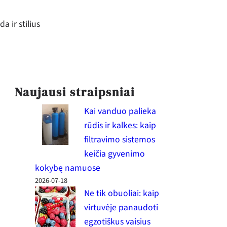
a ir stilius
Naujausi straipsniai
Kai vanduo palieka
rūdis ir kalkes: kaip
filtravimo sistemos
keičia gyvenimo
kokybę namuose
2026-07-18
Ne tik obuoliai: kaip
virtuvėje panaudoti
egzotiškus vaisius