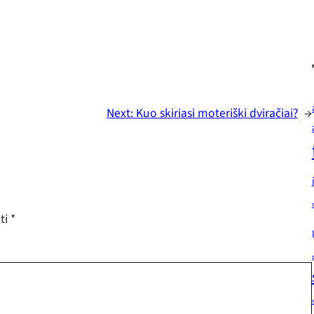
Next:
Kuo skiriasi moteriški dviračiai?
→
ėti
*