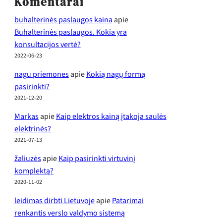
Komentarai
buhalterinės paslaugos kaina
apie
Buhalterinės paslaugos. Kokia yra
konsultacijos vertė?
2022-06-23
nagu priemones
apie
Kokią nagų formą
pasirinkti?
2021-12-20
Markas
apie
Kaip elektros kainą įtakoja saulės
elektrinės?
2021-07-13
žaliuzės
apie
Kaip pasirinkti virtuvinį
komplektą?
2020-11-02
leidimas dirbti Lietuvoje
apie
Patarimai
renkantis verslo valdymo sistemą