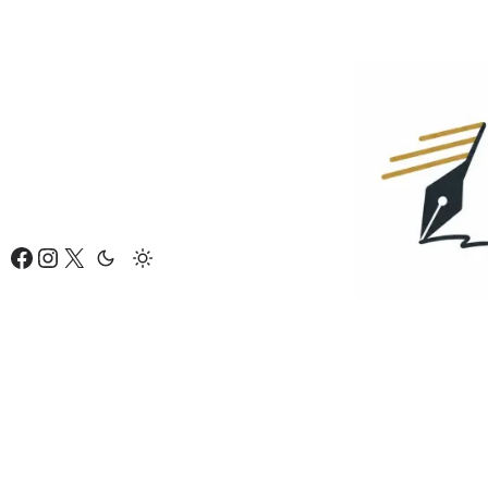
Eiti
prie
turinio
Facebook
Instagram
X