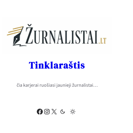
Eiti
prie
turinio
Tinklaraštis
čia karjerai ruošiasi jaunieji žurnalistai…
Facebook
Instagram
X