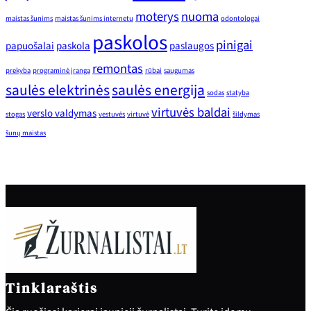
moterys
nuoma
maistas šunims
maistas šunims internetu
odontologai
paskolos
pinigai
papuošalai
paskola
paslaugos
remontas
prekyba
programinė įranga
rūbai
saugumas
saulės elektrinės
saulės energija
sodas
statyba
virtuvės baldai
verslo valdymas
stogas
vestuvės
virtuvė
šildymas
šunų maistas
Tinklaraštis