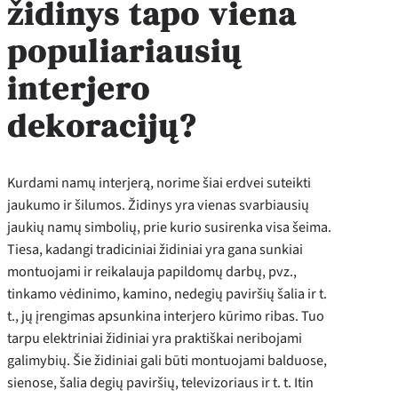
židinys tapo viena
populiariausių
interjero
dekoracijų?
Kurdami namų interjerą, norime šiai erdvei suteikti
jaukumo ir šilumos. Židinys yra vienas svarbiausių
jaukių namų simbolių, prie kurio susirenka visa šeima.
Tiesa, kadangi tradiciniai židiniai yra gana sunkiai
montuojami ir reikalauja papildomų darbų, pvz.,
tinkamo vėdinimo, kamino, nedegių paviršių šalia ir t.
t., jų įrengimas apsunkina interjero kūrimo ribas. Tuo
tarpu elektriniai židiniai yra praktiškai neribojami
galimybių. Šie židiniai gali būti montuojami balduose,
sienose, šalia degių paviršių, televizoriaus ir t. t. Itin