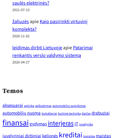
saulės elektrinės?
2021-07-13
žaliuzės
apie
Kaip pasirinkti virtuvinį
komplektą?
2020-11-02
leidimas dirbti Lietuvoje
apie
Patarimai
renkantis verslo valdymo sistemą
2020-04-27
Temos
aksesuarai
aplinka
apšvietimas
automobiliu supirkimas
automobilių nuoma
drabuziai
buhalteriai
buitinė technika
daržas
finansai
interjeras
gydymas
IT
juvelyrika
kreditai
juvelyriniai dirbiniai
kelionės
maistas
logistika