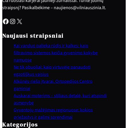
Čia ruošiasi karjerai jaunieji žurnalistai. Turite įdomų
straipsnį? Pasikalbėkime – naujienos@vilniauszinia.lt.
Facebook
Instagram
X
Naujausi straipsniai
Kai vanduo palieka rūdis ir kalkes: kaip
filtravimo sistemos keičia gyvenimo kokybę
namuose
Ne tik obuoliai: kaip virtuvėje panaudoti
egzotiškus vaisius
Alkūnės-riešo įtvarai. Ortopedijos Centro
gaminiai
Auskarai moterims – stiliaus detalė, kuri atspindi
asmenybę
Gyventojų mažėjimas regionuose: kokios
priežastys ir galimi sprendimai
Kategorijos