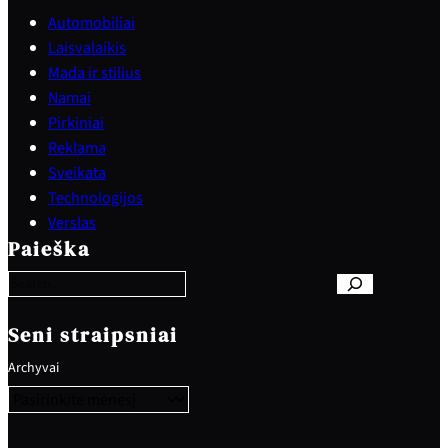
Automobiliai
Laisvalaikis
Mada ir stilius
Namai
Pirkiniai
Reklama
Sveikata
Technologijos
S
Verslas
e
Paieška
a
r
c
h
Seni straipsniai
Archyvai