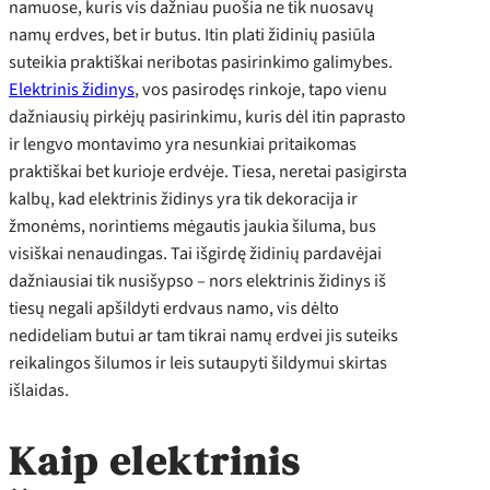
namuose, kuris vis dažniau puošia ne tik nuosavų
namų erdves, bet ir butus. Itin plati židinių pasiūla
suteikia praktiškai neribotas pasirinkimo galimybes.
Elektrinis židinys
, vos pasirodęs rinkoje, tapo vienu
dažniausių pirkėjų pasirinkimu, kuris dėl itin paprasto
ir lengvo montavimo yra nesunkiai pritaikomas
praktiškai bet kurioje erdvėje. Tiesa, neretai pasigirsta
kalbų, kad elektrinis židinys yra tik dekoracija ir
žmonėms, norintiems mėgautis jaukia šiluma, bus
visiškai nenaudingas. Tai išgirdę židinių pardavėjai
dažniausiai tik nusišypso – nors elektrinis židinys iš
tiesų negali apšildyti erdvaus namo, vis dėlto
nedideliam butui ar tam tikrai namų erdvei jis suteiks
reikalingos šilumos ir leis sutaupyti šildymui skirtas
išlaidas.
Kaip elektrinis