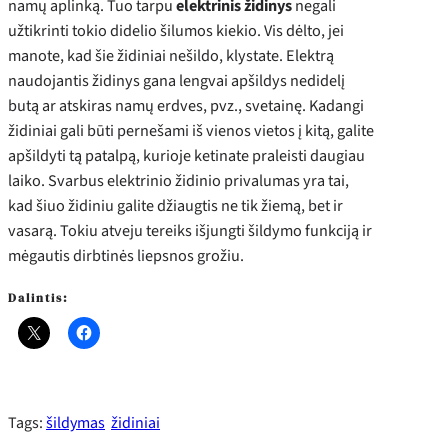
namų aplinką. Tuo tarpu
elektrinis židinys
negali
užtikrinti tokio didelio šilumos kiekio. Vis dėlto, jei
manote, kad šie židiniai nešildo, klystate. Elektrą
naudojantis židinys gana lengvai apšildys nedidelį
butą ar atskiras namų erdves, pvz., svetainę. Kadangi
židiniai gali būti pernešami iš vienos vietos į kitą, galite
apšildyti tą patalpą, kurioje ketinate praleisti daugiau
laiko. Svarbus elektrinio židinio privalumas yra tai,
kad šiuo židiniu galite džiaugtis ne tik žiemą, bet ir
vasarą. Tokiu atveju tereiks išjungti šildymo funkciją ir
mėgautis dirbtinės liepsnos grožiu.
Dalintis:
Tags:
šildymas
židiniai