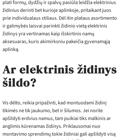
plati formų, dydžių ir spalvų pasiūla leidžia elektrinius
židinius derinti bet kurioje aplinkoje, pritaikant juos
prie individualaus stiliaus. Dėl itin plataus asortimento
ir galimybės laisvai parinkti židinio vietą elektrinis
židinys yra vertinamas kaip išskirtinis namų
aksesuaras, kuris akimirksniu pakeičia gyvenamąją
aplinką.
Ar elektrinis židinys
šildo?
Vis dėlto, reikia pripažinti, kad montuodami židinį
tikimės ne tik jaukumo, bet ir šilumos. Jei norite
apšildyti erdvius namus, tam puikiai tiks malkinis ar
anglimis kūrenamas židinys. Priklausomai nuo
montavimo sprendimų tokie židiniai gali apšildyti visą