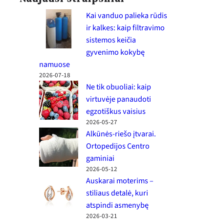
Kai vanduo palieka rūdis
ir kalkes: kaip filtravimo
sistemos keičia
gyvenimo kokybę
namuose
2026-07-18
Ne tik obuoliai: kaip
virtuvėje panaudoti
egzotiškus vaisius
2026-05-27
Alkūnės-riešo įtvarai.
Ortopedijos Centro
gaminiai
2026-05-12
Auskarai moterims –
stiliaus detalė, kuri
atspindi asmenybę
2026-03-21