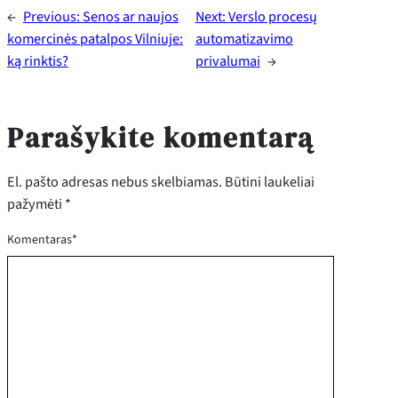
←
Previous:
Senos ar naujos
Next:
Verslo procesų
komercinės patalpos Vilniuje:
automatizavimo
ką rinktis?
privalumai
→
Parašykite komentarą
El. pašto adresas nebus skelbiamas.
Būtini laukeliai
pažymėti
*
Komentaras
*