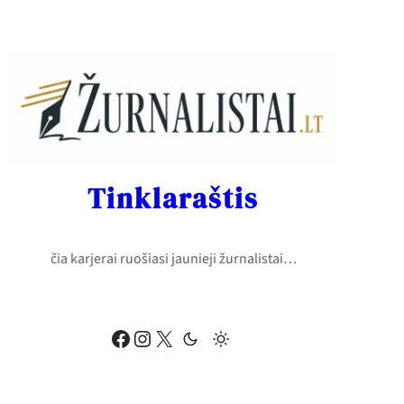
Eiti
prie
turinio
Tinklaraštis
čia karjerai ruošiasi jaunieji žurnalistai…
Facebook
Instagram
X