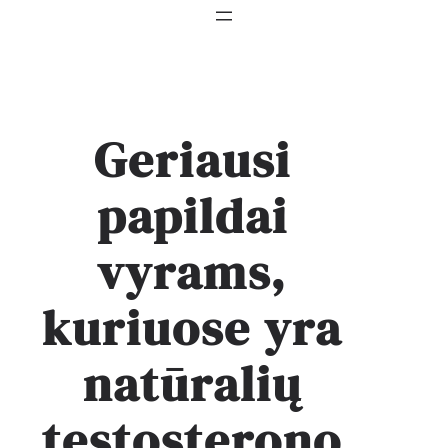
Geriausi
papildai
vyrams,
kuriuose yra
natūralių
testosterono