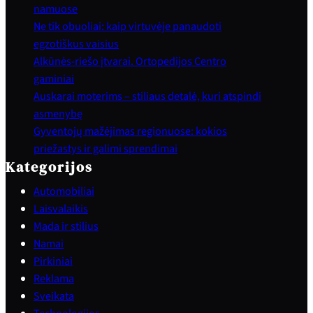
namuose
Ne tik obuoliai: kaip virtuvėje panaudoti
egzotiškus vaisius
Alkūnės-riešo įtvarai. Ortopedijos Centro
gaminiai
Auskarai moterims – stiliaus detalė, kuri atspindi
asmenybę
Gyventojų mažėjimas regionuose: kokios
priežastys ir galimi sprendimai
Kategorijos
Automobiliai
Laisvalaikis
Mada ir stilius
Namai
Pirkiniai
Reklama
Sveikata