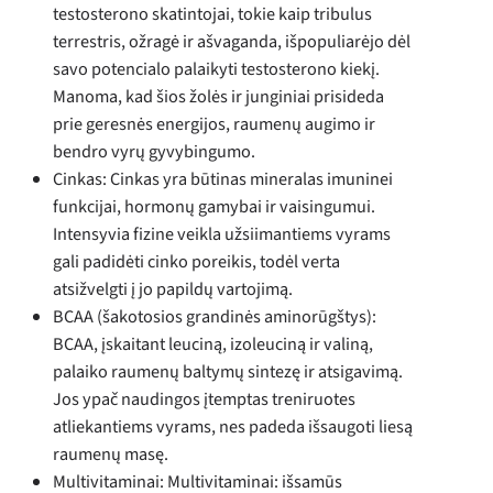
testosterono skatintojai, tokie kaip tribulus
terrestris, ožragė ir ašvaganda, išpopuliarėjo dėl
savo potencialo palaikyti testosterono kiekį.
Manoma, kad šios žolės ir junginiai prisideda
prie geresnės energijos, raumenų augimo ir
bendro vyrų gyvybingumo.
Cinkas: Cinkas yra būtinas mineralas imuninei
funkcijai, hormonų gamybai ir vaisingumui.
Intensyvia fizine veikla užsiimantiems vyrams
gali padidėti cinko poreikis, todėl verta
atsižvelgti į jo papildų vartojimą.
BCAA (šakotosios grandinės aminorūgštys):
BCAA, įskaitant leuciną, izoleuciną ir valiną,
palaiko raumenų baltymų sintezę ir atsigavimą.
Jos ypač naudingos įtemptas treniruotes
atliekantiems vyrams, nes padeda išsaugoti liesą
raumenų masę.
Multivitaminai: Multivitaminai: išsamūs