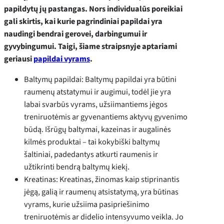
papildytų jų pastangas. Nors individualūs poreikiai
gali skirtis, kai kurie pagrindiniai papildai yra
naudingi bendrai gerovei, darbingumui ir
gyvybingumui. Taigi, šiame straipsnyje aptariami
geriausi
papildai vyrams
.
Baltymų papildai: Baltymų papildai yra būtini
raumenų atstatymui ir augimui, todėl jie yra
labai svarbūs vyrams, užsiimantiems jėgos
treniruotėmis ar gyvenantiems aktyvų gyvenimo
būdą. Išrūgų baltymai, kazeinas ir augalinės
kilmės produktai – tai kokybiški baltymų
šaltiniai, padedantys atkurti raumenis ir
užtikrinti bendrą baltymų kiekį.
Kreatinas: Kreatinas, žinomas kaip stiprinantis
jėgą, galią ir raumenų atsistatymą, yra būtinas
vyrams, kurie užsiima pasipriešinimo
treniruotėmis ar didelio intensyvumo veikla. Jo