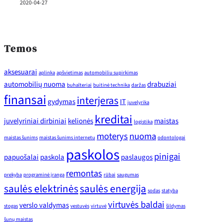
2020-04-27
Temos
aksesuarai
aplinka
apšvietimas
automobiliu supirkimas
automobilių nuoma
drabuziai
buhalteriai
buitinė technika
daržas
finansai
interjeras
gydymas
IT
juvelyrika
kreditai
juvelyriniai dirbiniai
kelionės
maistas
logistika
moterys
nuoma
maistas šunims
maistas šunims internetu
odontologai
paskolos
pinigai
papuošalai
paskola
paslaugos
remontas
prekyba
programinė įranga
rūbai
saugumas
saulės elektrinės
saulės energija
sodas
statyba
virtuvės baldai
verslo valdymas
stogas
vestuvės
virtuvė
šildymas
šunų maistas