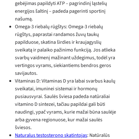
gebėjimas papildyti ATP – pagrindinį ląstelių
energijos šaltinį – padeda pagerinti sportinį
našumą.
Omega-3 riebalų rūgštys: Omega-3 riebalų
rūgštys, paprastai randamos žuvų taukų
papilduose, skatina širdies ir kraujagyslių
sveikatą ir palaiko pažinimo funkciją. Jos atlieka
svarbų vaidmenį mažinant uždegimus, todėl yra
vertingos vyrams, siekiantiems bendros geros
savijautos.
Vitaminas D: Vitaminas D yra labai svarbus kaulų
sveikatai, imuninei sistemai ir hormonų
pusiausvyrai. Saulės šviesa padeda natūraliai
vitamino D sintezei, tačiau papildai gali būti
naudingi, ypač vyrams, kurie mažai būna saulėje
arba gyvena regionuose, kur mažai saulės
šviesos.
Naturalus testosterono skatintojas
: Natūralūs