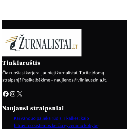
Tinklaraštis
Čia ruošiasi karjerai jaunieji žurnalistai. Turite įdomų
straipsnį? Pasikalbėkime – naujienos@vilniauszinia.lt.
Facebook
Instagram
X
Naujausi straipsniai
Kai vanduo palieka rūdis ir kalkes: kaip
filtravimo sistemos keičia gyvenimo kokybę