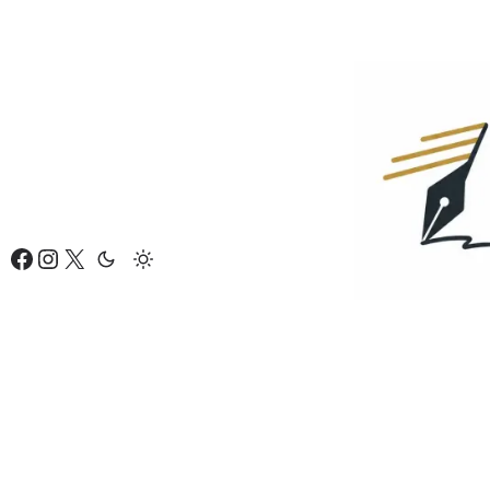
Eiti
prie
turinio
Facebook
Instagram
X