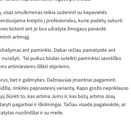
ą, visas smulkmenas reikia suderinti su kapavietės
menduojama kreiptis į profesionalus, kurie padėtų sukurti
 nes būtent ant jo bus užrašyta žmogaus pavardė.
minti artimąjį.
 užrašymas ant paminklo. Dabar rečiau pamatysite ant
 nurašyti. Tai puikus būdas suteikti paminklui savotiško
ms artimiesiems išlikti stipriems.
rus, bet ir galimybes. Dažniausiai įmantriai pagaminti
idžia, rinkitės paprastesnį variantą. Kapo grožis nepriklauso
pį žiūrėti to, kas artima Jums ir, kas būtų artima Jūsų
ryti pagarbiai ir iškilmingai. Tačiau visada pagalvokite, ar
atytas nuoširdžiai ir su meile.