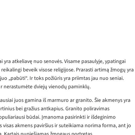
i yra atkeliavę nuo senovės. Visame pasaulyje, ypatingai
reikalingi beveik visose religijose. Prarasti artimą žmogų yra
juo „pabūti“. Ir toks požiūris yra priimtas jau nuo seniai.
iekur nerastumėte dviejų vienodų paminklų.
žniausiai juos gamina iš marmuro ar granito. Šie akmenys yra
irtinius bei gražius antkapius. Granito poliravimas
 populiariausi būdai. Įmanoma pasirinkti ir išdeginimo
s visas akmens paviršius ir suteikiama norima forma, ant jo
ka. Kartais nupiešiamas žmogaus portretas.