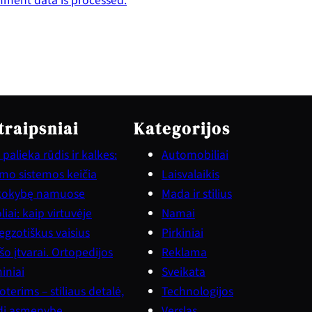
ment data is processed.
traipsniai
Kategorijos
palieka rūdis ir kalkes:
Automobiliai
vimo sistemos keičia
Laisvalaikis
kokybę namuose
Mada ir stilius
iai: kaip virtuvėje
Namai
gzotiškus vaisius
Pirkiniai
šo įtvarai. Ortopedijos
Reklama
iniai
Sveikata
terims – stiliaus detalė,
Technologijos
ndi asmenybę
Verslas