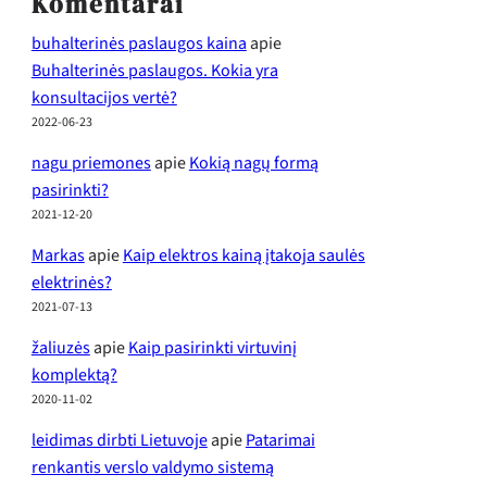
Komentarai
buhalterinės paslaugos kaina
apie
Buhalterinės paslaugos. Kokia yra
konsultacijos vertė?
2022-06-23
nagu priemones
apie
Kokią nagų formą
pasirinkti?
2021-12-20
Markas
apie
Kaip elektros kainą įtakoja saulės
elektrinės?
2021-07-13
žaliuzės
apie
Kaip pasirinkti virtuvinį
komplektą?
2020-11-02
leidimas dirbti Lietuvoje
apie
Patarimai
renkantis verslo valdymo sistemą