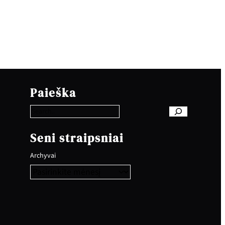
S
e
Paieška
a
r
c
h
Seni straipsniai
Archyvai