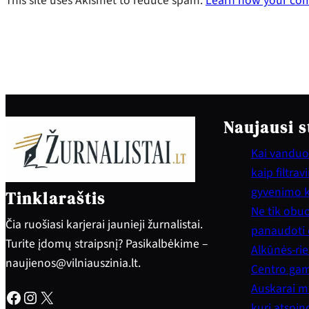
This site uses Akismet to reduce spam.
Learn how your com
Naujausi s
Kai vanduo 
kaip filtra
gyvenimo 
Tinklaraštis
Ne tik obuol
Čia ruošiasi karjerai jaunieji žurnalistai.
panaudoti e
Turite įdomų straipsnį? Pasikalbėkime –
Alkūnės-rie
naujienos@vilniauszinia.lt.
Centro gam
Auskarai mo
Facebook
Instagram
X
kuri atspi