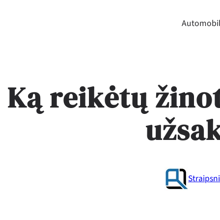
Automobil
Ką reikėtų žino
užsa
Straipsni