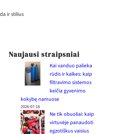
a ir stilius
Naujausi straipsniai
Kai vanduo palieka
rūdis ir kalkes: kaip
filtravimo sistemos
keičia gyvenimo
kokybę namuose
2026-07-18
Ne tik obuoliai: kaip
virtuvėje panaudoti
egzotiškus vaisius