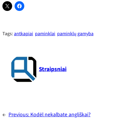
Tags:
antkapiai
paminklai
paminklų gamyba
Straipsniai
←
Previous:
Kodėl nekalbate angliškai?