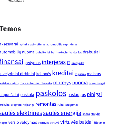
2020-04-27
Temos
aksesuarai
aplinka
apšvietimas
automobiliu supirkimas
automobilių nuoma
drabuziai
buhalteriai
buitinė technika
daržas
finansai
interjeras
gydymas
IT
juvelyrika
kreditai
juvelyriniai dirbiniai
kelionės
maistas
logistika
moterys
nuoma
maistas šunims
maistas šunims internetu
odontologai
paskolos
pinigai
papuošalai
paskola
paslaugos
remontas
prekyba
programinė įranga
rūbai
saugumas
saulės elektrinės
saulės energija
sodas
statyba
virtuvės baldai
verslo valdymas
stogas
vestuvės
virtuvė
šildymas