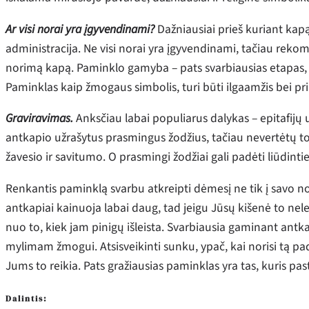
Ar visi norai yra įgyvendinami?
Dažniausiai prieš kuriant kap
administracija. Ne visi norai yra įgyvendinami, tačiau reko
norimą kapą. Paminklo gamyba – pats svarbiausias etapas,
Paminklas kaip žmogaus simbolis, turi būti ilgaamžis bei pri
Graviravimas.
Anksčiau labai populiarus dalykas – epitafijų
antkapio užrašytus prasmingus žodžius, tačiau nevertėtų to
žavesio ir savitumo. O prasmingi žodžiai gali padėti liūdintie
Renkantis paminklą svarbu atkreipti dėmesį ne tik į savo no
antkapiai kainuoja labai daug, tad jeigu Jūsų kišenė to nele
nuo to, kiek jam pinigų išleista. Svarbiausia gaminant antka
mylimam žmogui. Atsisveikinti sunku, ypač, kai norisi tą pada
Jums to reikia. Pats gražiausias paminklas yra tas, kuris past
Dalintis: