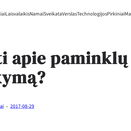
iai
Laisvalaikis
Namai
Sveikata
Verslas
Technologijos
Pirkiniai
Mad
ti apie paminklų
kymą?
·
ai
2017-08-29