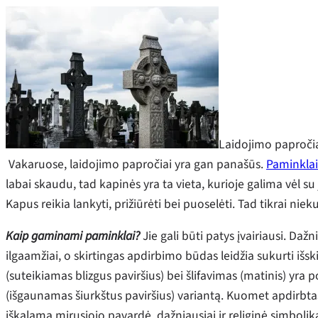
Laidojimo papročia
Vakaruose, laidojimo papročiai yra gan panašūs.
Paminklai
labai skaudu, tad kapinės yra ta vieta, kurioje galima vėl su 
Kapus reikia lankyti, prižiūrėti bei puoselėti. Tad tikrai n
Kaip gaminami paminklai?
Jie gali būti patys įvairiausi. Da
ilgaamžiai, o skirtingas apdirbimo būdas leidžia sukurti išsk
(suteikiamas blizgus paviršius) bei šlifavimas (matinis) yra
(išgaunamas šiurkštus paviršius) variantą. Kuomet apdirbta
iškalama mirusiojo pavardė, dažniausiai ir religinė simboli