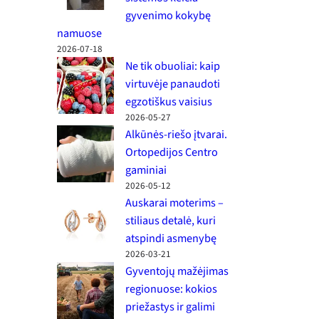
gyvenimo kokybę
namuose
2026-07-18
Ne tik obuoliai: kaip
virtuvėje panaudoti
egzotiškus vaisius
2026-05-27
Alkūnės-riešo įtvarai.
Ortopedijos Centro
gaminiai
2026-05-12
Auskarai moterims –
stiliaus detalė, kuri
atspindi asmenybę
2026-03-21
Gyventojų mažėjimas
regionuose: kokios
priežastys ir galimi