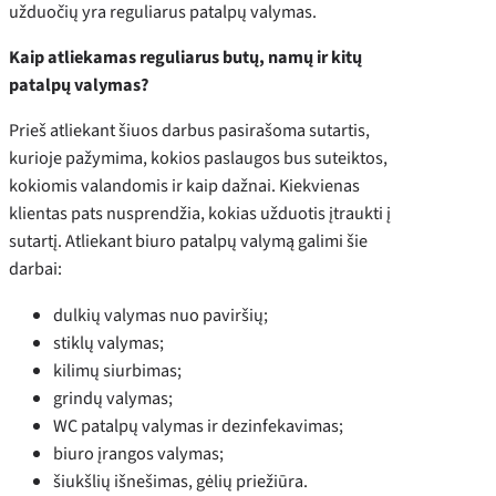
užduočių yra reguliarus patalpų valymas.
Kaip atliekamas reguliarus butų, namų ir kitų
patalpų valymas?
Prieš atliekant šiuos darbus pasirašoma sutartis,
kurioje pažymima, kokios paslaugos bus suteiktos,
kokiomis valandomis ir kaip dažnai. Kiekvienas
klientas pats nusprendžia, kokias užduotis įtraukti į
sutartį. Atliekant biuro patalpų valymą galimi šie
darbai:
dulkių valymas nuo paviršių;
stiklų valymas;
kilimų siurbimas;
grindų valymas;
WC patalpų valymas ir dezinfekavimas;
biuro įrangos valymas;
šiukšlių išnešimas, gėlių priežiūra.