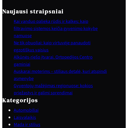
Naujausi straipsniai
Kai vanduo palieka rūdis ir kalkes: kaip
filtravimo sistemos keičia gyvenimo kokybę
namuose
Ne tik obuoliai: kaip virtuvėje panaudoti
egzotiškus vaisius
Alkūnės-riešo įtvarai. Ortopedijos Centro
gaminiai
Auskarai moterims – stiliaus detalė, kuri atspindi
asmenybę
Gyventojų mažėjimas regionuose: kokios
priežastys ir galimi sprendimai
Kategorijos
Automobiliai
Laisvalaikis
Mada ir stilius