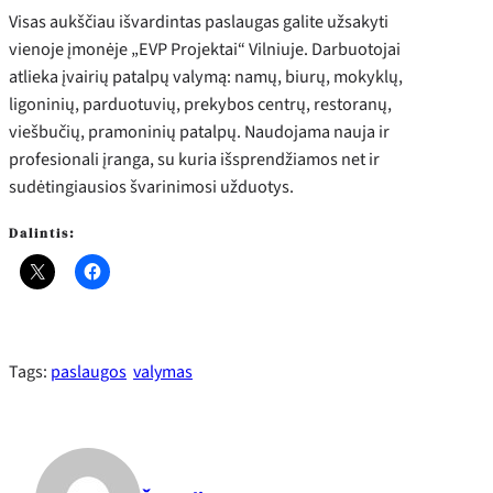
Visas aukščiau išvardintas paslaugas galite užsakyti
vienoje įmonėje „EVP Projektai“ Vilniuje. Darbuotojai
atlieka įvairių patalpų valymą: namų, biurų, mokyklų,
ligoninių, parduotuvių, prekybos centrų, restoranų,
viešbučių, pramoninių patalpų. Naudojama nauja ir
profesionali įranga, su kuria išsprendžiamos net ir
sudėtingiausios švarinimosi užduotys.
Dalintis:
Tags:
paslaugos
valymas