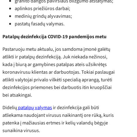
granito dangos paviršiaus blizgumo atstatymas;
aplinkos priežiūros darbai;
medinių grindų alyvavimas;
pastatų fasadų valymas.
Patalpų dezinfekcija COVID-19 pandemijos metu
Pastaruoju metu aktualu, jos samdoma įmonė galėtų
atlikti ir patalpų dezinfekciją. Juk niekada nežinosi,
kada į biurą ar gamybines patalpas ateis užsikrėtęs
koronavirusu klientas ar darbuotojas. Tokiai paslaugai
atlikti valytojai privalo vilkėti specialią aprangą, turėti
dezinfekcijos priemones bei darbuotis itin kruopščiai
bei atsakingai.
Didelių
patalpų valymas
ir dezinfekcija gali būti
atliekama naudojant virusus naikinantį ore rūką, kuris
patenka į mažiausias ertmes ir kelių valandų bėgyje
sunaikina virusus.