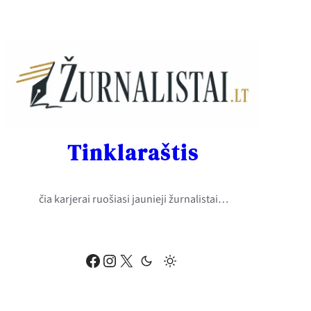
Eiti
prie
turinio
Tinklaraštis
čia karjerai ruošiasi jaunieji žurnalistai…
Facebook
Instagram
X