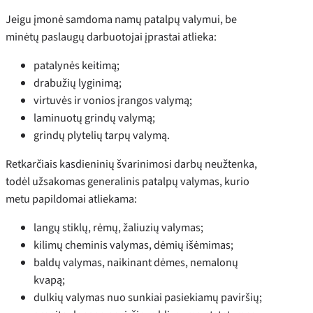
Jeigu įmonė samdoma namų patalpų valymui, be
minėtų paslaugų darbuotojai įprastai atlieka:
patalynės keitimą;
drabužių lyginimą;
virtuvės ir vonios įrangos valymą;
laminuotų grindų valymą;
grindų plytelių tarpų valymą.
Retkarčiais kasdieninių švarinimosi darbų neužtenka,
todėl užsakomas generalinis patalpų valymas, kurio
metu papildomai atliekama:
langų stiklų, rėmų, žaliuzių valymas;
kilimų cheminis valymas, dėmių išėmimas;
baldų valymas, naikinant dėmes, nemalonų
kvapą;
dulkių valymas nuo sunkiai pasiekiamų paviršių;