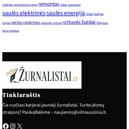
remontas
prekyba
programinė įranga
rūbai
saugumas
saulės elektrinės
saulės energija
sodas
statyba
virtuvės baldai
verslo valdymas
stogas
vestuvės
virtuvė
šildymas
šunų maistas
Tinklaraštis
Čia ruošiasi karjerai jaunieji žurnalistai. Turite įdomų
straipsnį? Pasikalbėkime – naujienos@vilniauszinia.lt.
Facebook
Instagram
X